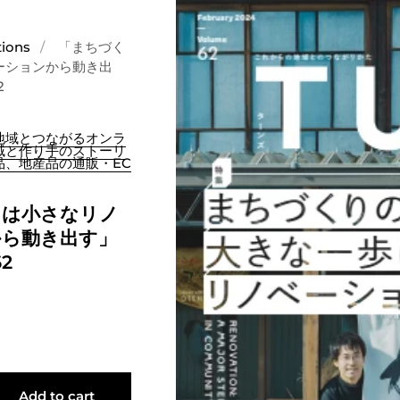
tions
/
「まちづく
ーションから動き出
2
｜地域とつながるオンラ
域と作り手のストーリ
品、地産品の通販・EC
りは小さなリノ
から動き出す」
62
Add to cart