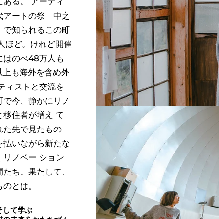
にある。
アーティ
代アートの祭「中之
」で知られるこの町
 人ほど。けれど開催
にはのべ48万人も
以上も海外を含め外
ーティストと交流を
町で今、静かにリノ
と移住者が増え
て
れた先で見たもの
を払いながら新たな
くリノベー ション
間たち。果たして、
ものとは。
そして学ぶ