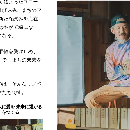
さく始まったユニー
呼び込み、まちのフ
 新たな試みを点在
はやがて線にな
になる。
価値を受け止め、
とで、まちの未来を
のは、そんなリノベ
者たちです。
人に愛を 未来に繋がる
」をつくる