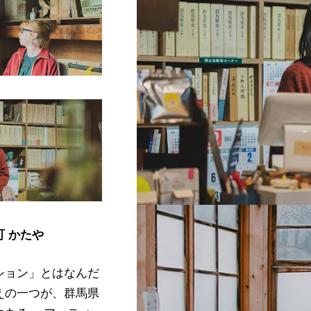
町 かたや
ション」とはなんだ
えの一つが、群馬県