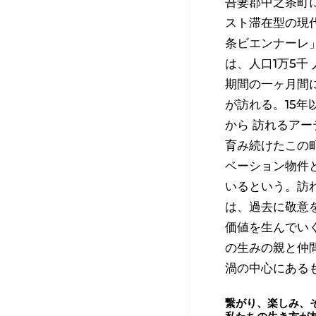
吾妻郡中之条町
スト滞在型の現
条ビエンナーレ
は、人口1万5千
期間の一ヶ月間
が訪れる。15年
から 訪れるア
育み続けたこの
ベーション物件
いるという。訪
は、過去に敬意
価値を生んでい
の生みの親と仲
渦の中心にある
繋がり、楽しみ、