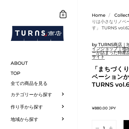
Skip to content
買い物かご
Home
/
Collec
0
りは小さなリノベ
す」 TURNS vol.6
by
TURNS商店
インショップ｜地
ーが詰まった特産
サイト
ABOUT
「まちづく
TOP
ベーション
全ての商品を見る
TURNS vol.
カテゴリーから探す
作り手から探す
¥880.00 JPY
地域から探す