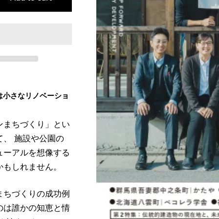
は小さなリノベーショ
ンまちづくり」とい
て、 施設や公園の
ューアルを想像する
かもしれません。
まちづくりの成功例
のは誰かの知恵と情