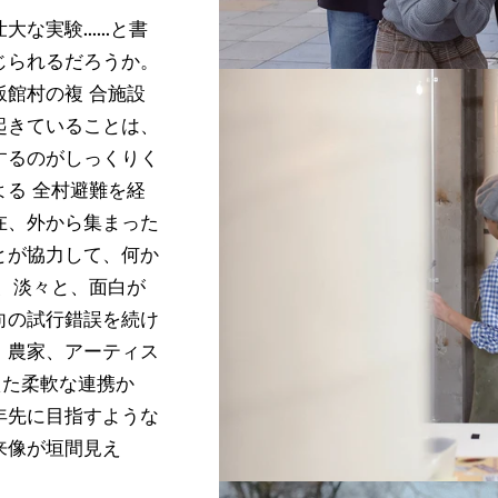
壮大な実験
......
と書
じられるだろうか。
飯館村の複 合施設
起きていることは、
するのがしっくりく
よる 全村避難を経
在、外から集まった
とが協力して、何か
く、淡々と、面白が
向の試行錯誤を続け
、農家、アーティス
た柔軟な連携か
年先に目指すような
来像が垣間見え