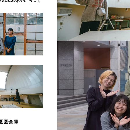
村の未来をかたちづく
図図
倉庫