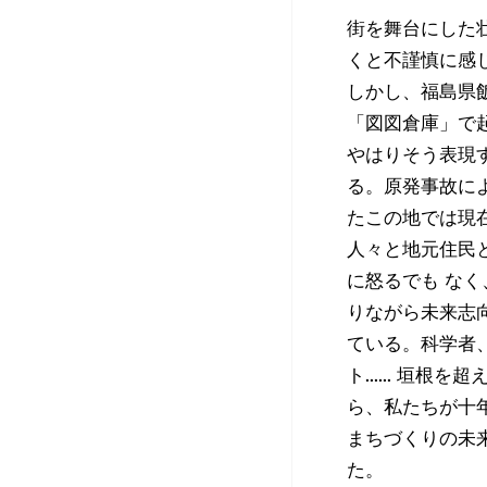
街を舞台にした
くと不謹慎に感
しかし、福島県
「
図図
倉庫」で
やはりそう表現
る。原発事故に
たこの地では現
人々と地元住民
に怒るでも な
りながら未来志
ている。科学者
ト
......
垣根を超え
ら、私たちが十
まちづくりの未
た。